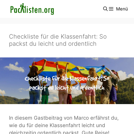
Zum
Menü
Inhalt
springen
Checkliste für die Klassenfahrt: So
packst du leicht und ordentlich
In diesem Gastbeitrag von Marco erfährst du,
wie du für deine Klassenfahrt leicht und
gleichzeitig ordentlich packst. Gute Reise!