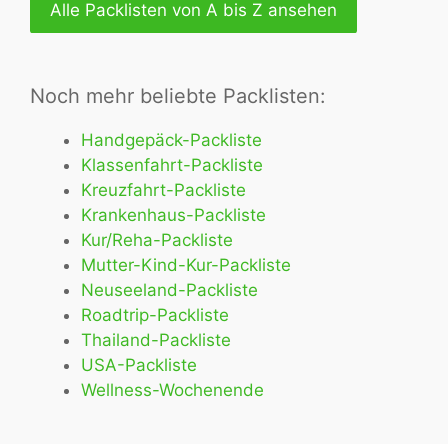
Alle Packlisten von A bis Z ansehen
allen
Packlisten
von
Noch mehr beliebte Packlisten:
A
bis
Handgepäck-Packliste
Z
Klassenfahrt-Packliste
Kreuzfahrt-Packliste
Krankenhaus-Packliste
Kur/Reha-Packliste
Mutter-Kind-Kur-Packliste
Neuseeland-Packliste
Roadtrip-Packliste
Thailand-Packliste
USA-Packliste
Wellness-Wochenende