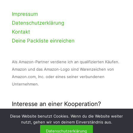
Impressum
Datenschutzerklärung
Kontakt
Deine Packliste einreichen
Als Amazon-Partner verdiene ich an qualifizierten Käufen.
Amazon und das Amazon-Logo sind Warenzeichen von
Amazon.com, Inc. oder eines seiner verbundenen
Unternehmen.
Interesse an einer Kooperation?
Diese Website benutzt Cookies. Wenn du die Website weiter
Nimm Kontakt zu mir auf und schreibe mir
nutzt, gehen wir von deinem Einverständnis aus.
eine E-Mail an info [at] packlisten . org!
Datenschutzerklärung