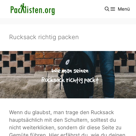
Zum
Menü
Inhalt
springen
Rucksack richtig packen
Wenn du glaubst, man trage den Rucksack
hauptsächlich mit den Schultern, solltest du
nicht weiterklicken, sondern dir diese Seite zu
Gemüte führen. Hier erfährst du, wie du deinen