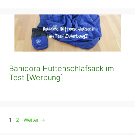
Bahidora Hüttenschlafsack im
Test [Werbung]
Seite
Seite
1
2
Weiter
→