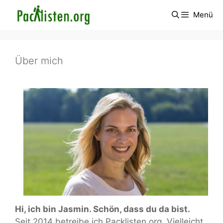
Zum
Menü
Inhalt
springen
Über mich
Hi, ich bin Jasmin. Schön, dass du da bist.
Seit 2014 betreibe ich Packlisten.org. Vielleicht