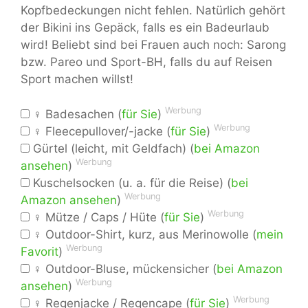
Kopfbedeckungen nicht fehlen. Natürlich gehört
der Bikini ins Gepäck, falls es ein Badeurlaub
wird! Beliebt sind bei Frauen auch noch: Sarong
bzw. Pareo und Sport-BH, falls du auf Reisen
Sport machen willst!
Werbung
♀ Badesachen (
für Sie
)
Werbung
♀ Fleecepullover/-jacke (
für Sie
)
Gürtel (leicht, mit Geldfach) (
bei Amazon
Werbung
ansehen
)
Kuschelsocken (u. a. für die Reise) (
bei
Werbung
Amazon ansehen
)
Werbung
♀ Mütze / Caps / Hüte (
für Sie
)
♀ Outdoor-Shirt, kurz, aus Merinowolle (
mein
Werbung
Favorit
)
♀ Outdoor-Bluse, mückensicher (
bei Amazon
Werbung
ansehen
)
Werbung
♀ Regenjacke / Regencape (
für Sie
)