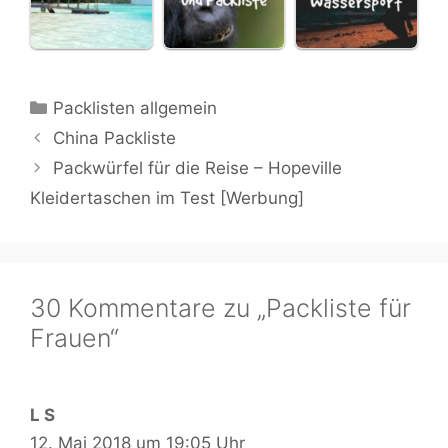
Kategorien
Packlisten allgemein
China Packliste
Packwürfel für die Reise – Hopeville
Kleidertaschen im Test [Werbung]
30 Kommentare zu „Packliste für
Frauen“
L S
12. Mai 2018 um 19:05 Uhr