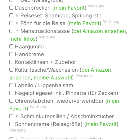
♀ Deo (Reisegröße)
Werbung
Duschbrocken (
mein Favorit
)
♀ Reiseset: Shampoo, Spülung etc.
Werbung
♀ Föhn für die Reise (
mein Favorit
)
♀ Menstruationstasse (
bei Amazon ansehen
,
Werbung
mehr Infos
)
Haargummi
Handcreme
Kontaktlinsen + Zubehör
Kulturtasche/Waschsalon (
bei Amazon
Werbung
ansehen
,
meine Auswahl
)
Labello / Lippenbalsam
Nagelpflegeset inkl. Pinzette (für Zecken)
Ohrenstäbchen, wiederverwendbar (
mein
Werbung
Favorit
)
♀ Schminkutensilien / Abschminktücher
Sonnencreme (Reisegröße) (
mein Favorit
)
Werbung