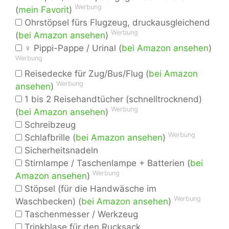
Werbung
(
mein Favorit
)
Ohrstöpsel fürs Flugzeug, druckausgleichend
Werbung
(
bei Amazon ansehen
)
♀ Pippi-Pappe / Urinal (
bei Amazon ansehen
)
Werbung
Reisedecke für Zug/Bus/Flug (
bei Amazon
Werbung
ansehen
)
1 bis 2 Reisehandtücher (schnelltrocknend)
Werbung
(
bei Amazon ansehen
)
Schreibzeug
Werbung
Schlafbrille (
bei Amazon ansehen
)
Sicherheitsnadeln
Stirnlampe / Taschenlampe + Batterien (
bei
Werbung
Amazon ansehen
)
Stöpsel (für die Handwäsche im
Werbung
Waschbecken) (
bei Amazon ansehen
)
Taschenmesser / Werkzeug
Trinkblase für den Rucksack