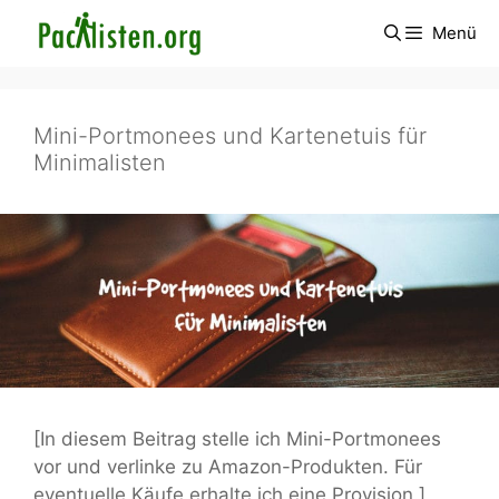
Zum
Menü
Inhalt
springen
Mini-Portmonees und Kartenetuis für
Minimalisten
[In diesem Beitrag stelle ich Mini-Portmonees
vor und verlinke zu Amazon-Produkten. Für
eventuelle Käufe erhalte ich eine Provision.]