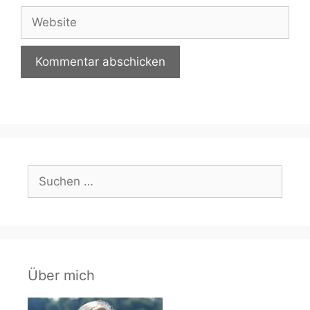
Adresse
Website
Suchen
nach:
Über mich