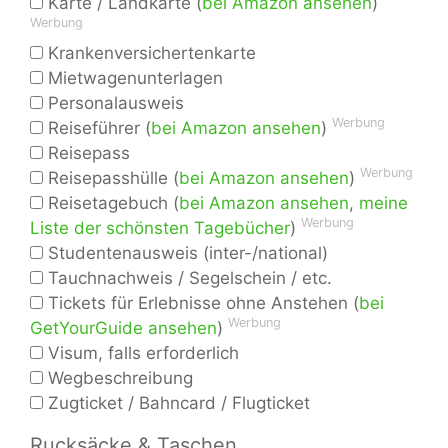
Karte / Landkarte (
bei Amazon ansehen
)
Werbung
Krankenversichertenkarte
Mietwagenunterlagen
Personalausweis
Werbung
Reiseführer (
bei Amazon ansehen
)
Reisepass
Werbung
Reisepasshülle (
bei Amazon ansehen
)
Reisetagebuch (
bei Amazon ansehen
,
meine
Werbung
Liste der schönsten Tagebücher
)
Studentenausweis (inter-/national)
Tauchnachweis / Segelschein / etc.
Tickets für Erlebnisse ohne Anstehen (
bei
Werbung
GetYourGuide ansehen
)
Visum, falls erforderlich
Wegbeschreibung
Zugticket / Bahncard / Flugticket
Rucksäcke & Taschen