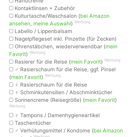
Handcreme
Kontaktlinsen + Zubehör
Kulturtasche/Waschsalon (
bei Amazon
Werbung
ansehen
,
meine Auswahl
)
Labello / Lippenbalsam
Nagelpflegeset inkl. Pinzette (für Zecken)
Ohrenstäbchen, wiederverwendbar (
mein
Werbung
Favorit
)
Werbung
Rasierer für die Reise (
mein Favorit
)
♂ Rasierschaum für die Reise, ggf. Pinsel
Werbung
(
mein Favorit
)
♀ Rasierschaum für die Reise
♀ Schminkutensilien / Abschminktücher
Sonnencreme (Reisegröße) (
mein Favorit
)
Werbung
♀ Tampons / Damenhygieneartikel
Taschentücher
♂ Verhütungsmittel / Kondome (
bei Amazon
Werbung