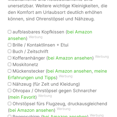
unersetzbar. Weitere wichtige Kleinigkeiten, die
den Komfort am Urlaubsort deutlich erhöhen
können, sind Ohrenstöpsel und Nähzeug.
aufblasbares Kopfkissen (
bei Amazon
Werbung
ansehen
)
Brille / Kontaktlinsen + Etui
Buch / Zeitschrift
Werbung
Kofferanhänger (
bei Amazon ansehen
)
Moskitonetz
Mückenstecker (
bei Amazon ansehen
,
meine
Werbung
Erfahrungen und Tipps
)
Nähzeug (für Zelt und Kleidung)
Ohropax / Ohrstöpsel gegen Schnarcher
Werbung
(
mein Favorit
)
Ohrstöpsel fürs Flugzeug, druckausgleichend
Werbung
(
bei Amazon ansehen
)
Werbung
Regenschirm (
bei Amazon ansehen
)