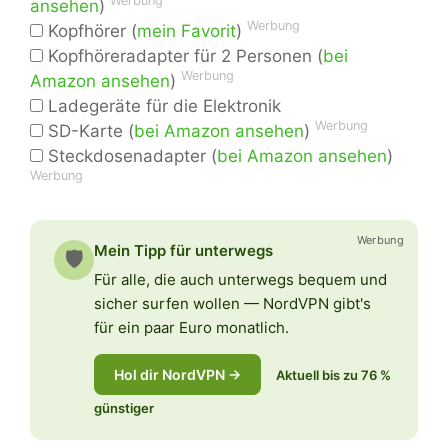
Werbung
ansehen
)
Werbung
Kopfhörer (
mein Favorit
)
Kopfhöreradapter für 2 Personen (
bei
Werbung
Amazon ansehen
)
Ladegeräte für die Elektronik
Werbung
SD-Karte (
bei Amazon ansehen
)
Steckdosenadapter (
bei Amazon ansehen
)
Werbung
Werbung
Mein Tipp für unterwegs
🛡️
Für alle, die auch unterwegs bequem und
sicher surfen wollen — NordVPN gibt's
für ein paar Euro monatlich.
Hol dir NordVPN →
Aktuell bis zu 76 %
günstiger