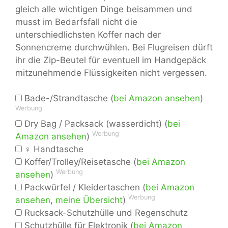
gleich alle wichtigen Dinge beisammen und
musst im Bedarfsfall nicht die
unterschiedlichsten Koffer nach der
Sonnencreme durchwühlen. Bei Flugreisen dürft
ihr die Zip-Beutel für eventuell im Handgepäck
mitzunehmende Flüssigkeiten nicht vergessen.
Bade-/Strandtasche (
bei Amazon ansehen
)
Werbung
Dry Bag / Packsack (wasserdicht) (
bei
Werbung
Amazon ansehen
)
♀ Handtasche
Koffer/Trolley/Reisetasche (
bei Amazon
Werbung
ansehen
)
Packwürfel / Kleidertaschen (
bei Amazon
Werbung
ansehen
,
meine Übersicht
)
Rucksack-Schutzhülle und Regenschutz
Schutzhülle für Elektronik (
bei Amazon