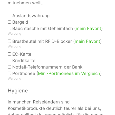
mitnehmen wollt.
Auslandswährung
Bargeld
Bauchtasche mit Geheimfach (
mein Favorit
)
Werbung
Brustbeutel mit RFID-Blocker (
mein Favorit
)
Werbung
EC-Karte
Kreditkarte
Notfall-Telefonnummern der Bank
Portmonee (
Mini-Portmonees im Vergleich
)
Werbung
Hygiene
In manchen Reiseländern sind
Kosmetikprodukte deutlich teurer als bei uns,
daher solltest du, wenn möglich, für die ganze