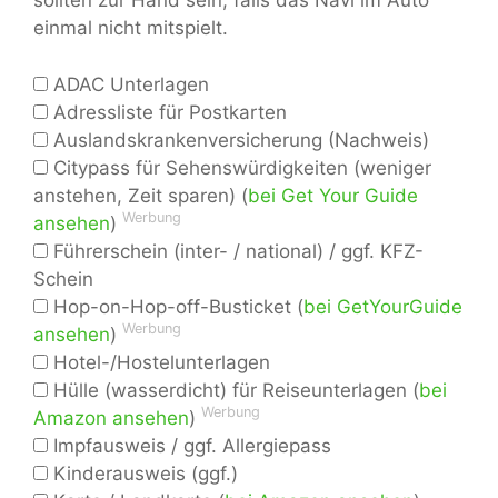
sollten zur Hand sein, falls das Navi im Auto
einmal nicht mitspielt.
ADAC Unterlagen
Adressliste für Postkarten
Auslandskrankenversicherung (Nachweis)
Citypass für Sehenswürdigkeiten (weniger
anstehen, Zeit sparen) (
bei Get Your Guide
Werbung
ansehen
)
Führerschein (inter- / national) / ggf. KFZ-
Schein
Hop-on-Hop-off-Busticket (
bei GetYourGuide
Werbung
ansehen
)
Hotel-/Hostelunterlagen
Hülle (wasserdicht) für Reiseunterlagen (
bei
Werbung
Amazon ansehen
)
Impfausweis / ggf. Allergiepass
Kinderausweis (ggf.)