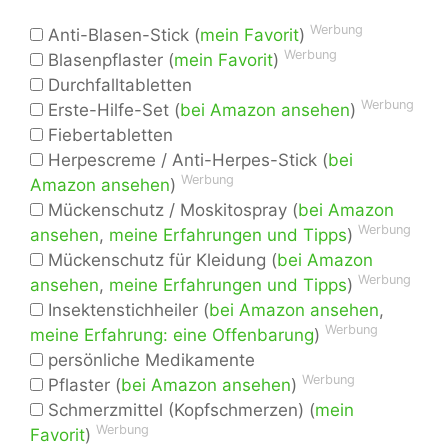
Werbung
Anti-Blasen-Stick (
mein Favorit
)
Werbung
Blasenpflaster (
mein Favorit
)
Durchfalltabletten
Werbung
Erste-Hilfe-Set (
bei Amazon ansehen
)
Fiebertabletten
Herpescreme / Anti-Herpes-Stick (
bei
Werbung
Amazon ansehen
)
Mückenschutz / Moskitospray (
bei Amazon
Werbung
ansehen
,
meine Erfahrungen und Tipps
)
Mückenschutz für Kleidung (
bei Amazon
Werbung
ansehen
,
meine Erfahrungen und Tipps
)
Insektenstichheiler (
bei Amazon ansehen
,
Werbung
meine Erfahrung: eine Offenbarung
)
persönliche Medikamente
Werbung
Pflaster (
bei Amazon ansehen
)
Schmerzmittel (Kopfschmerzen) (
mein
Werbung
Favorit
)