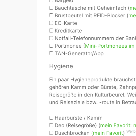
Bargeld
Bauchtasche mit Geheimfach (
me
Brustbeutel mit RFID-Blocker (
mei
EC-Karte
Kreditkarte
Notfall-Telefonnummern der Ban
Portmonee (
Mini-Portmonees im 
TAN-Generator/App
Hygiene
Ein paar Hygieneprodukte brauchst 
gehören Kamm oder Bürste, Zahnpu
Reisegröße in den Kulturbeurel. Wei
und Reiseziele bzw. -route in Betra
Haarbürste / Kamm
Deo (Reisegröße) (
mein Favorit: 
Werb
Duschbrocken (
mein Favorit
)