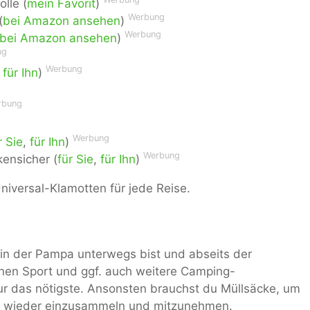
lle (
mein Favorit
)
Werbung
(
bei Amazon ansehen
)
Werbung
bei Amazon ansehen
)
ng
Werbung
,
für Ihn
)
rbung
Werbung
r Sie
,
für Ihn
)
Werbung
ensicher (
für Sie
,
für Ihn
)
iversal-Klamotten für jede Reise.
 in der Pampa unterwegs bist und abseits der
 einen Sport und ggf. auch weitere Camping-
nur das nötigste. Ansonsten brauchst du Müllsäcke, um
en wieder einzusammeln und mitzunehmen.