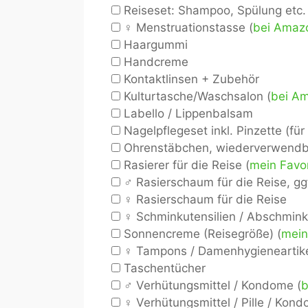
Reiseset: Shampoo, Spülung etc. 
♀ Menstruationstasse (
bei Amaz
Haargummi
Handcreme
Kontaktlinsen + Zubehör
Kulturtasche/Waschsalon (
bei A
Labello / Lippenbalsam
Nagelpflegeset inkl. Pinzette (fü
Ohrenstäbchen, wiederverwendb
Rasierer für die Reise (
mein Favor
♂ Rasierschaum für die Reise, ggf
♀ Rasierschaum für die Reise
♀ Schminkutensilien / Abschmink
Sonnencreme (Reisegröße) (
mein
♀ Tampons / Damenhygieneartik
Taschentücher
♂ Verhütungsmittel / Kondome (
b
♀ Verhütungsmittel / Pille / Kond