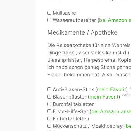
Müllsäcke
Wasseraufbereiter (
bei Amazon 
Medikamente / Apotheke
Die Reiseapotheke für eine Weltrei
Dinge dabei, aber vieles kannst du
Blasenpflaster, Herpescreme, Kopf
ich habe schon genug Stiche gehab
Fieber bekommen hat. Also: einsch
Anti-Blasen-Stick (
mein Favorit
)
Werb
Blasenpflaster (
mein Favorit
)
Durchfalltabletten
Erste-Hilfe-Set (
bei Amazon ans
Fiebertabletten
Mückenschutz / Moskitospray (
b