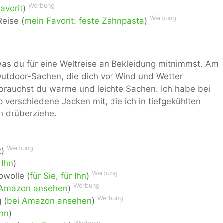
Werbung
avorit
)
Werbung
eise (
mein Favorit: feste Zahnpasta
)
was du für eine Weltreise an Bekleidung mitnimmst. Am
 Outdoor-Sachen, die dich vor Wind und Wetter
 brauchst du warme und leichte Sachen. Ich habe bei
 verschiedene Jacken mit, die ich in tiefgekühlten
n drüberziehe.
Werbung
t
)
 Ihn
)
Werbung
wolle (
für Sie
,
für Ihn
)
Werbung
 Amazon ansehen
)
Werbung
 (
bei Amazon ansehen
)
Ihn
)
Werbung