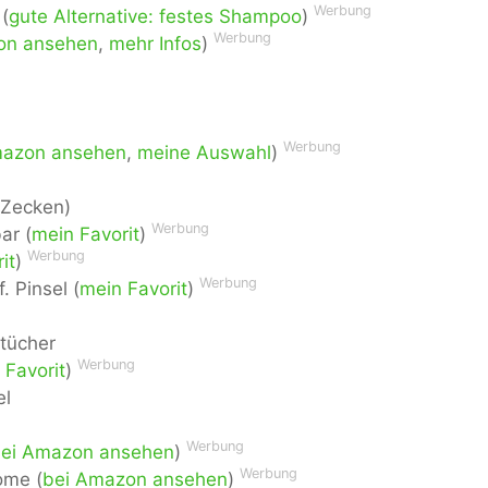
Werbung
(
gute Alternative: festes Shampoo
)
Werbung
on ansehen
,
mehr Infos
)
Werbung
mazon ansehen
,
meine Auswahl
)
r Zecken)
Werbung
ar (
mein Favorit
)
Werbung
it
)
Werbung
. Pinsel (
mein Favorit
)
tücher
Werbung
 Favorit
)
el
Werbung
ei Amazon ansehen
)
Werbung
ome (
bei Amazon ansehen
)