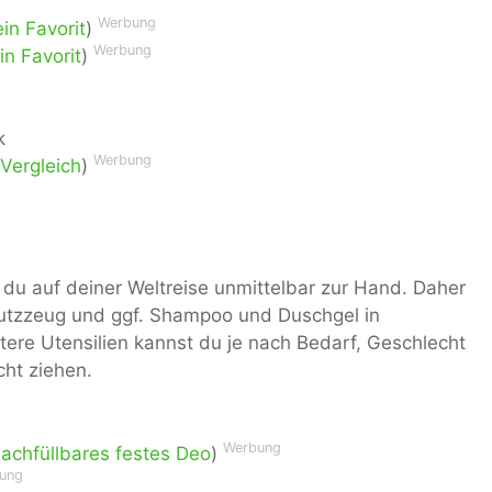
Werbung
in Favorit
)
Werbung
n Favorit
)
k
Werbung
Vergleich
)
du auf deiner Weltreise unmittelbar zur Hand. Daher
tzzeug und ggf. Shampoo und Duschgel in
tere Utensilien kannst du je nach Bedarf, Geschlecht
cht ziehen.
Werbung
nachfüllbares festes Deo
)
ung