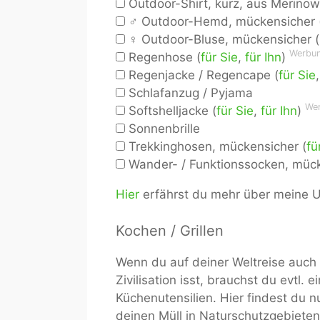
Outdoor-Shirt, kurz, aus Merinowo
♂ Outdoor-Hemd, mückensicher 
♀ Outdoor-Bluse, mückensicher (
Werbu
Regenhose (
für Sie
,
für Ihn
)
Regenjacke / Regencape (
für Sie
Schlafanzug / Pyjama
We
Softshelljacke (
für Sie
,
für Ihn
)
Sonnenbrille
Trekkinghosen, mückensicher (
fü
Wander- / Funktionssocken, mück
Hier
erfährst du mehr über meine Un
Kochen / Grillen
Wenn du auf deiner Weltreise auch
Zivilisation isst, brauchst du evtl.
Küchenutensilien. Hier findest du 
deinen Müll in Naturschutzgebiet