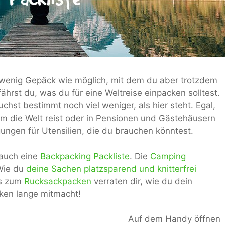
o wenig Gepäck wie möglich, mit dem du aber trotzdem
ährst du, was du für eine Weltreise einpacken solltest.
chst bestimmt noch viel weniger, als hier steht. Egal,
m die Welt reist oder in Pensionen und Gästehäusern
gungen für Utensilien, die du brauchen könntest.
 auch eine
Backpacking Packliste
. Die
Camping
 Wie du
deine Sachen platzsparend und knitterfrei
ps zum
Rucksackpacken
verraten dir, wie du dein
ken lange mitmacht!
Auf dem Handy öffnen