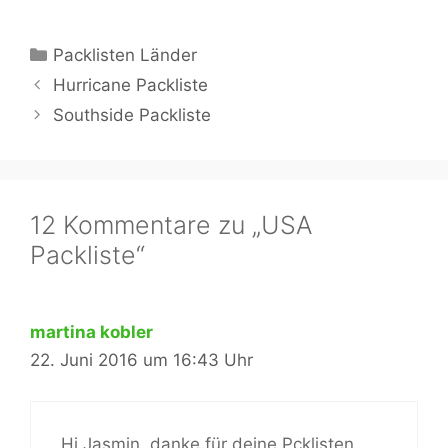
Kategorien
Packlisten Länder
Hurricane Packliste
Southside Packliste
12 Kommentare zu „USA
Packliste“
martina kobler
22. Juni 2016 um 16:43 Uhr
Hi Jasmin, danke für deine Pcklisten,