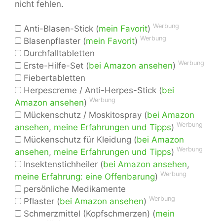
nicht fehlen.
Werbung
Anti-Blasen-Stick (
mein Favorit
)
Werbung
Blasenpflaster (
mein Favorit
)
Durchfalltabletten
Werbung
Erste-Hilfe-Set (
bei Amazon ansehen
)
Fiebertabletten
Herpescreme / Anti-Herpes-Stick (
bei
Werbung
Amazon ansehen
)
Mückenschutz / Moskitospray (
bei Amazon
Werbung
ansehen
,
meine Erfahrungen und Tipps
)
Mückenschutz für Kleidung (
bei Amazon
Werbung
ansehen
,
meine Erfahrungen und Tipps
)
Insektenstichheiler (
bei Amazon ansehen
,
Werbung
meine Erfahrung: eine Offenbarung
)
persönliche Medikamente
Werbung
Pflaster (
bei Amazon ansehen
)
Schmerzmittel (Kopfschmerzen) (
mein