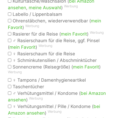
Kulturtasche/Waschsalon (
bei Amazon
Werbung
ansehen
,
meine Auswahl
)
Labello / Lippenbalsam
Ohrenstäbchen, wiederverwendbar (
mein
Werbung
Favorit
)
Werbung
Rasierer für die Reise (
mein Favorit
)
♂ Rasierschaum für die Reise, ggf. Pinsel
Werbung
(
mein Favorit
)
♀ Rasierschaum für die Reise
♀ Schminkutensilien / Abschminktücher
Sonnencreme (Reisegröße) (
mein Favorit
)
Werbung
♀ Tampons / Damenhygieneartikel
Taschentücher
♂ Verhütungsmittel / Kondome (
bei Amazon
Werbung
ansehen
)
♀ Verhütungsmittel / Pille / Kondome (
bei
Werbung
Amazon ansehen
)