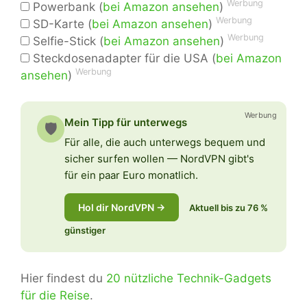
Werbung
Powerbank (
bei Amazon ansehen
)
Werbung
SD-Karte (
bei Amazon ansehen
)
Werbung
Selfie-Stick (
bei Amazon ansehen
)
Steckdosenadapter für die USA (
bei Amazon
Werbung
ansehen
)
Werbung
Mein Tipp für unterwegs
🛡️
Für alle, die auch unterwegs bequem und
sicher surfen wollen — NordVPN gibt's
für ein paar Euro monatlich.
Hol dir NordVPN →
Aktuell bis zu 76 %
günstiger
Hier findest du
20 nützliche Technik-Gadgets
für die Reise
.