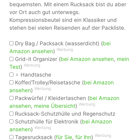
bequemsten. Mit einem Rucksack bist du aber
vor Ort auch gut unterwegs.
Kompressionsbeutel sind ein Klassiker und
stehen bei vielen Reisenden auf der Packliste.
Dry Bag / Packsack (wasserdicht) (
bei
Werbung
Amazon ansehen
)
Grid-it Organizer (
bei Amazon ansehen
,
mein
Werbung
Test
)
♀ Handtasche
Koffer/Trolley/Reisetasche (
bei Amazon
Werbung
ansehen
)
Packwürfel / Kleidertaschen (
bei Amazon
Werbung
ansehen
,
meine Übersicht
)
Rucksack-Schutzhülle und Regenschutz
Schutzhülle für Elektronik (
bei Amazon
Werbung
ansehen
)
Werbung
Tagesrucksack (
für Sie
,
für Ihn
)