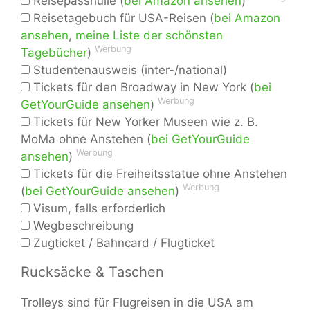
Reisepasshülle (
bei Amazon ansehen
)
Reisetagebuch für USA-Reisen (
bei Amazon
ansehen
,
meine Liste der schönsten
Werbung
Tagebücher
)
Studentenausweis (inter-/national)
Tickets für den Broadway in New York (
bei
Werbung
GetYourGuide ansehen
)
Tickets für New Yorker Museen wie z. B.
MoMa ohne Anstehen (
bei GetYourGuide
Werbung
ansehen
)
Tickets für die Freiheitsstatue ohne Anstehen
Werbung
(
bei GetYourGuide ansehen
)
Visum, falls erforderlich
Wegbeschreibung
Zugticket / Bahncard / Flugticket
Rucksäcke & Taschen
Trolleys sind für Flugreisen in die USA am