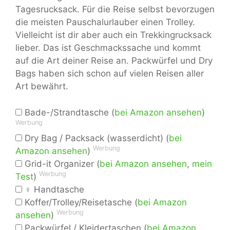
Tagesrucksack. Für die Reise selbst bevorzugen
die meisten Pauschalurlauber einen Trolley.
Vielleicht ist dir aber auch ein Trekkingrucksack
lieber. Das ist Geschmackssache und kommt
auf die Art deiner Reise an. Packwürfel und Dry
Bags haben sich schon auf vielen Reisen aller
Art bewährt.
Bade-/Strandtasche (
bei Amazon ansehen
)
Werbung
Dry Bag / Packsack (wasserdicht) (
bei
Werbung
Amazon ansehen
)
Grid-it Organizer (
bei Amazon ansehen
,
mein
Werbung
Test
)
♀ Handtasche
Koffer/Trolley/Reisetasche (
bei Amazon
Werbung
ansehen
)
Packwürfel / Kleidertaschen (
bei Amazon