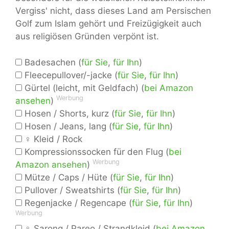
Vergiss' nicht, dass dieses Land am Persischen
Golf zum Islam gehört und Freizügigkeit auch
aus religiösen Gründen verpönt ist.
Badesachen (
für Sie
,
für Ihn
)
Fleecepullover/-jacke (
für Sie
,
für Ihn
)
Gürtel (leicht, mit Geldfach) (
bei Amazon
Werbung
ansehen
)
Hosen / Shorts, kurz (
für Sie
,
für Ihn
)
Hosen / Jeans, lang (
für Sie
,
für Ihn
)
♀ Kleid / Rock
Kompressionssocken für den Flug (
bei
Werbung
Amazon ansehen
)
Mütze / Caps / Hüte (
für Sie
,
für Ihn
)
Pullover / Sweatshirts (
für Sie
,
für Ihn
)
Regenjacke / Regencape (
für Sie
,
für Ihn
)
Werbung
♀ Sarong / Pareo / Strandkleid (
bei Amazon