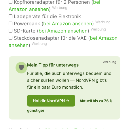
Kopfhöreradapter für 2 Personen (
bei
Werbung
Amazon ansehen
)
Ladegeräte für die Elektronik
Werbung
Powerbank (
bei Amazon ansehen
)
Werbung
SD-Karte (
bei Amazon ansehen
)
Steckdosenadapter für die VAE (
bei Amazon
Werbung
ansehen
)
Werbung
Mein Tipp für unterwegs
🛡️
Für alle, die auch unterwegs bequem und
sicher surfen wollen — NordVPN gibt's
für ein paar Euro monatlich.
Hol dir NordVPN →
Aktuell bis zu 76 %
günstiger