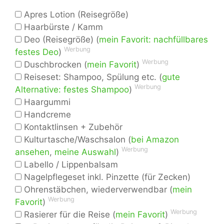
Apres Lotion (Reisegröße)
Haarbürste / Kamm
Deo (Reisegröße) (
mein Favorit: nachfüllbares
Werbung
festes Deo
)
Werbung
Duschbrocken (
mein Favorit
)
Reiseset: Shampoo, Spülung etc. (
gute
Werbung
Alternative: festes Shampoo
)
Haargummi
Handcreme
Kontaktlinsen + Zubehör
Kulturtasche/Waschsalon (
bei Amazon
Werbung
ansehen
,
meine Auswahl
)
Labello / Lippenbalsam
Nagelpflegeset inkl. Pinzette (für Zecken)
Ohrenstäbchen, wiederverwendbar (
mein
Werbung
Favorit
)
Werbung
Rasierer für die Reise (
mein Favorit
)