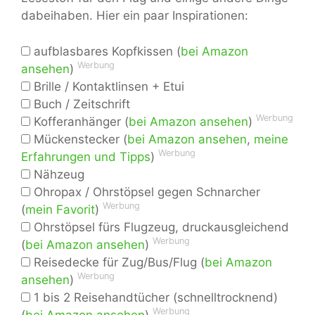
dabeihaben. Hier ein paar Inspirationen:
aufblasbares Kopfkissen (
bei Amazon
Werbung
ansehen
)
Brille / Kontaktlinsen + Etui
Buch / Zeitschrift
Werbung
Kofferanhänger (
bei Amazon ansehen
)
Mückenstecker (
bei Amazon ansehen
,
meine
Werbung
Erfahrungen und Tipps
)
Nähzeug
Ohropax / Ohrstöpsel gegen Schnarcher
Werbung
(
mein Favorit
)
Ohrstöpsel fürs Flugzeug, druckausgleichend
Werbung
(
bei Amazon ansehen
)
Reisedecke für Zug/Bus/Flug (
bei Amazon
Werbung
ansehen
)
1 bis 2 Reisehandtücher (schnelltrocknend)
Werbung
(
bei Amazon ansehen
)