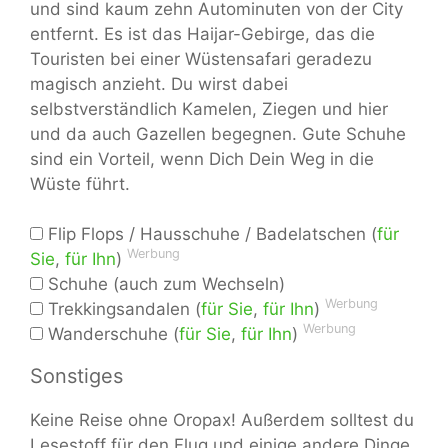
und sind kaum zehn Autominuten von der City
entfernt. Es ist das Haijar-Gebirge, das die
Touristen bei einer Wüstensafari geradezu
magisch anzieht. Du wirst dabei
selbstverständlich Kamelen, Ziegen und hier
und da auch Gazellen begegnen. Gute Schuhe
sind ein Vorteil, wenn Dich Dein Weg in die
Wüste führt.
Flip Flops / Hausschuhe / Badelatschen (
für
Werbung
Sie
,
für Ihn
)
Schuhe (auch zum Wechseln)
Werbung
Trekkingsandalen (
für Sie
,
für Ihn
)
Werbung
Wanderschuhe (
für Sie
,
für Ihn
)
Sonstiges
Keine Reise ohne Oropax! Außerdem solltest du
Lesestoff für den Flug und einige andere Dinge