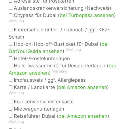
Adressliste für Postkarten
Auslandskrankenversicherung (Nachweis)
Citypass für Dubai (
bei Turbopass ansehen
)
Werbung
Führerschein (inter- / national) / ggf. KFZ-
Schein
Hop-on-Hop-off-Busticket für Dubai (
bei
Werbung
GetYourGuide ansehen
)
Hotel-/Hostelunterlagen
Hülle (wasserdicht) für Reiseunterlagen (
bei
Werbung
Amazon ansehen
)
Impfausweis / ggf. Allergiepass
Karte / Landkarte (
bei Amazon ansehen
)
Werbung
Krankenversichertenkarte
Mietwagenunterlagen
Reiseführer Dubai (
bei Amazon ansehen
)
Werbung