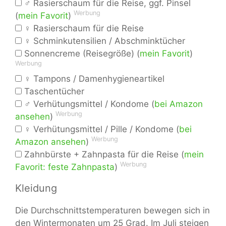
♂ Rasierschaum für die Reise, ggf. Pinsel
Werbung
(
mein Favorit
)
♀ Rasierschaum für die Reise
♀ Schminkutensilien / Abschminktücher
Sonnencreme (Reisegröße) (
mein Favorit
)
Werbung
♀ Tampons / Damenhygieneartikel
Taschentücher
♂ Verhütungsmittel / Kondome (
bei Amazon
Werbung
ansehen
)
♀ Verhütungsmittel / Pille / Kondome (
bei
Werbung
Amazon ansehen
)
Zahnbürste + Zahnpasta für die Reise (
mein
Werbung
Favorit: feste Zahnpasta
)
Kleidung
Die Durchschnittstemperaturen bewegen sich in
den Wintermonaten um 25 Grad. Im Juli steigen