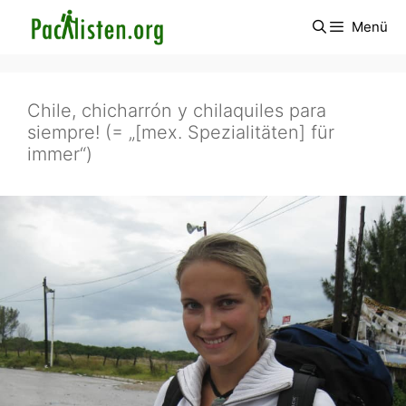
Zum
Menü
Inhalt
springen
Chile, chicharrón y chilaquiles para
siempre! (= „[mex. Spezialitäten] für
immer“)