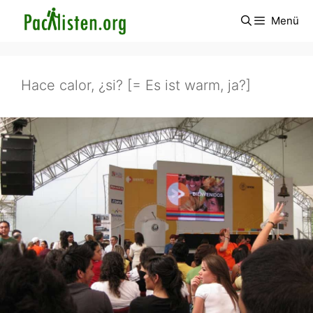
Zum
Menü
Inhalt
springen
Hace calor, ¿si? [= Es ist warm, ja?]