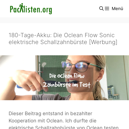
Zum
Menü
Inhalt
springen
180-Tage-Akku: Die Oclean Flow Sonic
elektrische Schallzahnbürste [Werbung]
Dieser Beitrag entstand in bezahlter
Kooperation mit Oclean. Ich durfte die
elektrische Schallzahnbürste von Oclean testen