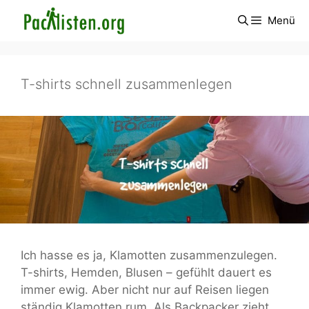
Zum
Menü
Inhalt
springen
T-shirts schnell zusammenlegen
Ich hasse es ja, Klamotten zusammenzulegen.
T-shirts, Hemden, Blusen – gefühlt dauert es
immer ewig. Aber nicht nur auf Reisen liegen
ständig Klamotten rum. Als Backpacker zieht