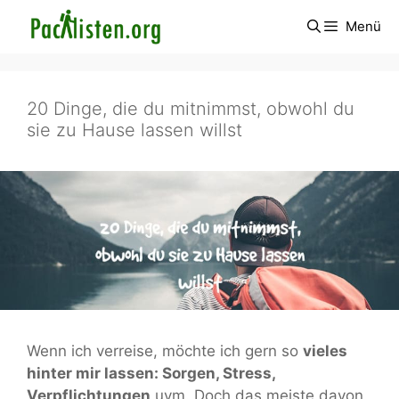
Zum
Menü
Inhalt
springen
20 Dinge, die du mitnimmst, obwohl du
sie zu Hause lassen willst
Wenn ich verreise, möchte ich gern so
vieles
hinter mir lassen: Sorgen, Stress,
Verpflichtungen
uvm. Doch das meiste davon