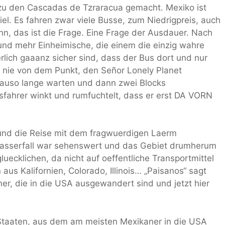
zu den Cascadas de Tzraracua gemacht. Mexiko ist
l. Es fahren zwar viele Busse, zum Niedrigpreis, auch
nn, das ist die Frage. Eine Frage der Ausdauer. Nach
nd mehr Einheimische, die einem die einzig wahre
rlich gaaanz sicher sind, dass der Bus dort und nur
h nie von dem Punkt, den Señor Lonely Planet
nauso lange warten und dann zwei Blocks
sfahrer winkt und rumfuchtelt, dass er erst DA VORN
und die Reise mit dem fragwuerdigen Laerm
Wasserfall war sehenswert und das Gebiet drumherum
gluecklichen, da nicht auf oeffentliche Transportmittel
s Kalifornien, Colorado, Illinois… „Paisanos“ sagt
ner, die in die USA ausgewandert sind und jetzt hier
 Staaten, aus dem am meisten Mexikaner in die USA