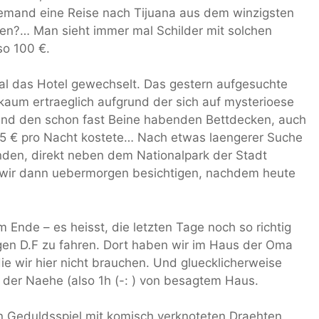
emand eine Reise nach Tijuana aus dem winzigsten
len?… Man sieht immer mal Schilder mit solchen
so 100 €.
al das Hotel gewechselt. Das gestern aufgesuchte
aum ertraeglich aufgrund der sich auf mysterioese
und den schon fast Beine habenden Bettdecken, auch
 5 € pro Nacht kostete… Nach etwas laengerer Suche
den, direkt neben dem Nationalpark der Stadt
wir dann uebermorgen besichtigen, nachdem heute
 Ende – es heisst, die letzten Tage noch so richtig
en D.F zu fahren. Dort haben wir im Haus der Oma
ie wir hier nicht brauchen. Und gluecklicherweise
n der Naehe (also 1h (-: ) von besagtem Haus.
ein Geduldsspiel mit komisch verknoteten Draehten