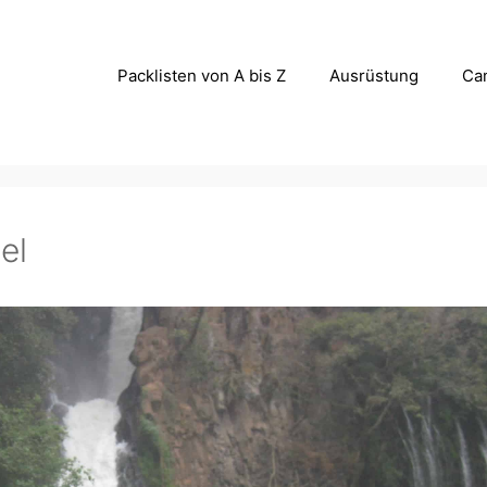
Packlisten von A bis Z
Ausrüstung
Ca
el