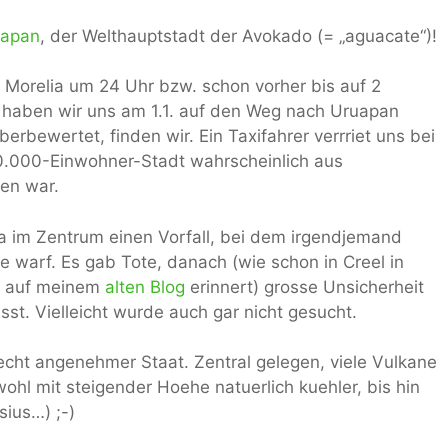
uapan
, der Welthauptstadt der Avokado (= „aguacate“)!
orelia um 24 Uhr bzw. schon vorher bis auf 2
, haben wir uns am 1.1. auf den Weg nach Uruapan
erbewertet, finden wir. Ein Taxifahrer verrriet uns bei
0.000-Einwohner-Stadt wahrscheinlich aus
en war.
ia im Zentrum einen Vorfall, bei dem irgendjemand
 warf. Es gab Tote, danach (wie schon in Creel in
ag auf meinem
alten Blog
erinnert) grosse Unsicherheit
st. Vielleicht wurde auch gar nicht gesucht.
recht angenehmer Staat. Zentral gelegen, viele Vulkane
ohl mit steigender Hoehe natuerlich kuehler, bis hin
sius…) ;-)