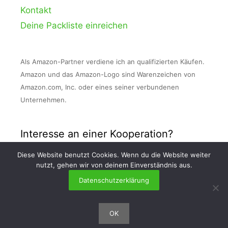
Kontakt
Deine Packliste einreichen
Als Amazon-Partner verdiene ich an qualifizierten Käufen.
Amazon und das Amazon-Logo sind Warenzeichen von
Amazon.com, Inc. oder eines seiner verbundenen
Unternehmen.
Interesse an einer Kooperation?
Diese Website benutzt Cookies. Wenn du die Website weiter
Nimm Kontakt zu mir auf und schreibe mir
nutzt, gehen wir von deinem Einverständnis aus.
eine E-Mail an info [at] packlisten . org!
Datenschutzerklärung
OK
© 2026 Packlisten.org