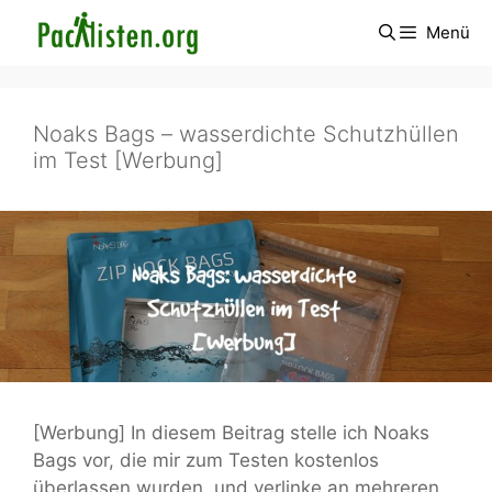
Zum
Menü
Inhalt
springen
Noaks Bags – wasserdichte Schutzhüllen
im Test [Werbung]
[Werbung] In diesem Beitrag stelle ich Noaks
Bags vor, die mir zum Testen kostenlos
überlassen wurden, und verlinke an mehreren