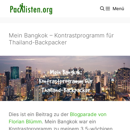
Zum
Menü
Inhalt
springen
Mein Bangkok – Kontrastprogramm für
Thailand-Backpacker
Dies ist ein Beitrag zu der
Blogparade von
Florian Blümm
. Mein Bangkok war ein
Kontrastprogramm zu meinem 3,5-wöchigen