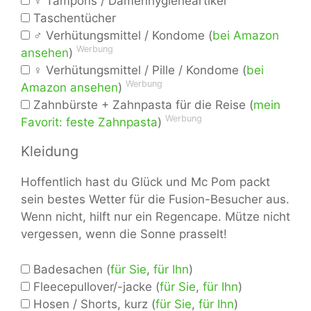
♀ Tampons / Damenhygieneartikel
Taschentücher
♂ Verhütungsmittel / Kondome (
bei Amazon
Werbung
ansehen
)
♀ Verhütungsmittel / Pille / Kondome (
bei
Werbung
Amazon ansehen
)
Zahnbürste + Zahnpasta für die Reise (
mein
Werbung
Favorit: feste Zahnpasta
)
Kleidung
Hoffentlich hast du Glück und Mc Pom packt
sein bestes Wetter für die Fusion-Besucher aus.
Wenn nicht, hilft nur ein Regencape. Mütze nicht
vergessen, wenn die Sonne prasselt!
Badesachen (
für Sie
,
für Ihn
)
Fleecepullover/-jacke (
für Sie
,
für Ihn
)
Hosen / Shorts, kurz (
für Sie
,
für Ihn
)