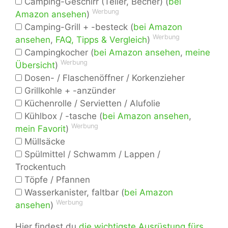
Camping-Geschirr (Teller, Becher) (
bei
Werbung
Amazon ansehen
)
Camping-Grill + -besteck (
bei Amazon
Werbung
ansehen
,
FAQ, Tipps & Vergleich
)
Campingkocher (
bei Amazon ansehen
,
meine
Werbung
Übersicht
)
Dosen- / Flaschenöffner / Korkenzieher
Grillkohle + -anzünder
Küchenrolle / Servietten / Alufolie
Kühlbox / -tasche (
bei Amazon ansehen
,
Werbung
mein Favorit
)
Müllsäcke
Spülmittel / Schwamm / Lappen /
Trockentuch
Töpfe / Pfannen
Wasserkanister, faltbar (
bei Amazon
Werbung
ansehen
)
Hier findest du
die wichtigste Ausrüstung fürs