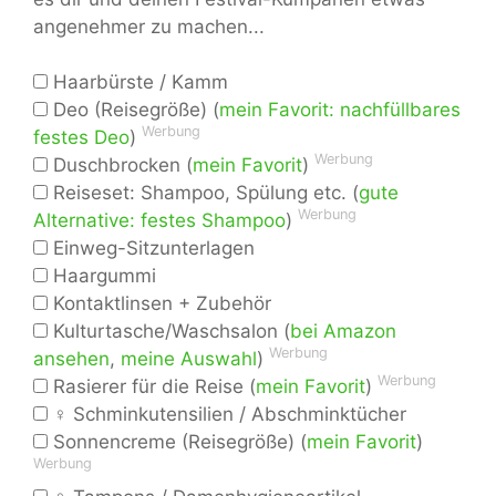
angenehmer zu machen...
Haarbürste / Kamm
Deo (Reisegröße) (
mein Favorit: nachfüllbares
Werbung
festes Deo
)
Werbung
Duschbrocken (
mein Favorit
)
Reiseset: Shampoo, Spülung etc. (
gute
Werbung
Alternative: festes Shampoo
)
Einweg-Sitzunterlagen
Haargummi
Kontaktlinsen + Zubehör
Kulturtasche/Waschsalon (
bei Amazon
Werbung
ansehen
,
meine Auswahl
)
Werbung
Rasierer für die Reise (
mein Favorit
)
♀ Schminkutensilien / Abschminktücher
Sonnencreme (Reisegröße) (
mein Favorit
)
Werbung