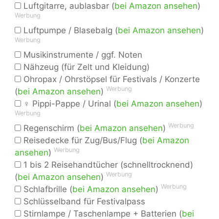
Luftgitarre, aublasbar (
bei Amazon ansehen
)
Werbung
Luftpumpe / Blasebalg (
bei Amazon ansehen
)
Werbung
Musikinstrumente / ggf. Noten
Nähzeug (für Zelt und Kleidung)
Ohropax / Ohrstöpsel für Festivals / Konzerte
Werbung
(
bei Amazon ansehen
)
♀ Pippi-Pappe / Urinal (
bei Amazon ansehen
)
Werbung
Werbung
Regenschirm (
bei Amazon ansehen
)
Reisedecke für Zug/Bus/Flug (
bei Amazon
Werbung
ansehen
)
1 bis 2 Reisehandtücher (schnelltrocknend)
Werbung
(
bei Amazon ansehen
)
Werbung
Schlafbrille (
bei Amazon ansehen
)
Schlüsselband für Festivalpass
Stirnlampe / Taschenlampe + Batterien (
bei