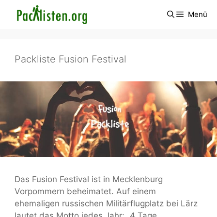
Zum
Menü
Inhalt
springen
Packliste Fusion Festival
Das Fusion Festival ist in Mecklenburg
Vorpommern beheimatet. Auf einem
ehemaligen russischen Militärflugplatz bei Lärz
lautet das Motto jedes Jahr: „4 Tage