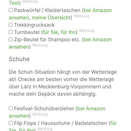
Werbung
Test
)
Packwürfel / Kleidertaschen (
bei Amazon
Werbung
ansehen
,
meine Übersicht
)
Trekkingrucksack
Werbung
Turnbeutel (
für Sie
,
für Ihn
)
Zip-Beutel für Shampoo etc. (
bei Amazon
Werbung
ansehen
)
Schuhe
Die Schuh-Situation hängt von der Wetterlage
ab! Checke am besten vorher die Wetterlage
über Lärz in Mecklenburg-Vorpommern und
mache dein Gepäck davon abhängig.
Festival-Schuhüberzieher (
bei Amazon
Werbung
ansehen
)
Flip Flops / Hausschuhe / Badelatschen (
für
Werbung
Sie
,
für Ihn
)