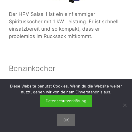
Der HPV Salsa 1 ist ein einflammiger
Spirituskocher mit 1 kW Leistung. Er ist schnell
einsatzbereit und so kompakt, dass er
problemlos im Rucksack mitkommt.
Benzinkocher
Diese Website benutzt Cookies. Wenn du die Website weiter
nutzt, gehen wir von deinem Einverständnis aus.
Coleman Benzinkocher Feather
Datenschutzerklärung
Werbung
442
OK