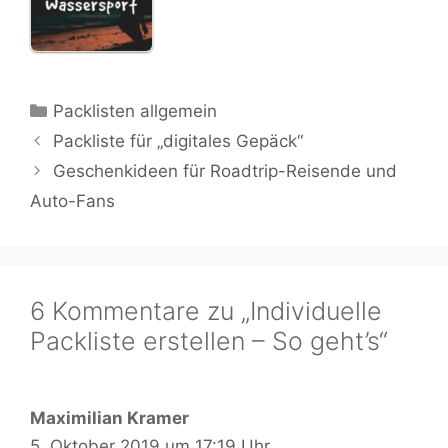
Kategorien
Packlisten allgemein
Packliste für „digitales Gepäck“
Geschenkideen für Roadtrip-Reisende und
Auto-Fans
6 Kommentare zu „Individuelle
Packliste erstellen – So geht’s“
Maximilian Kramer
5. Oktober 2019 um 17:19 Uhr