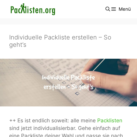
Zum
Menü
Inhalt
springen
Individuelle Packliste erstellen – So
geht’s
++ Es ist endlich soweit: alle meine
Packlisten
sind jetzt individualisierbar. Gehe einfach auf
eine Packliste deiner Wahl und passe sie nach