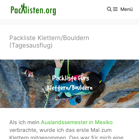
Zum
Menü
Inhalt
springen
Packliste Klettern/Bouldern
(Tagesausflug)
Als ich mein
Auslandssemester in Mexiko
verbrachte, wurde ich das erste Mal zum
Klettern mitgenommen. Das war für mich eine