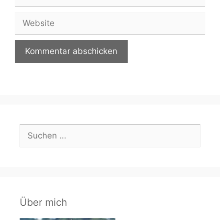
Mail-
Adresse
Website
Suchen
nach:
Über mich